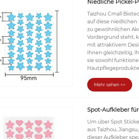
Niedliche Pickel-
Taizhou Cmall Biotech
auf diese niedlichen
zu gewöhnlichen Akne
Vordergrund steht, 
mit attraktivem Des
Ihnen gleichzeitig, 
sie sowohl funktione
Hautpflegeprodukte 
Mehr sehen >>
Spot-Aufkleber für
Um über Spot Sticke
aus Taizhou, Jiangsu
dieser Aufkleber spez