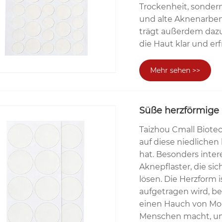
Trockenheit, sondern
und alte Aknenarben
trägt außerdem dazu
die Haut klar und erf
Mehr sehen >>
Süße herzförmige 
Taizhou Cmall Biotech
auf diese niedlichen 
hat. Besonders inter
Aknepflaster, die s
lösen. Die Herzform 
aufgetragen wird, be
einen Hauch von Mod
Menschen macht, um 