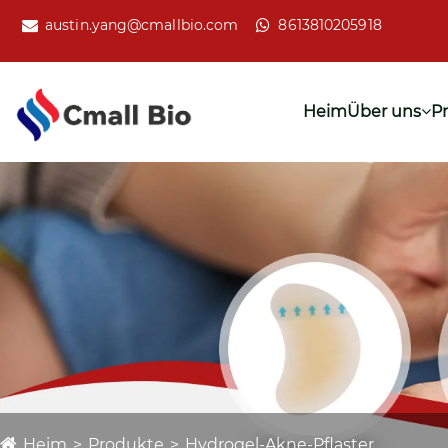
austin.yang@cmallbio.com
8613810205918
Heim
Über uns
P
Heim
Produkte
Hydrogel-Akne-Pflaster