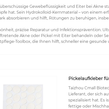
überschüssige Gewebeflüssigkeit und Eiter bei Akne sta
pfe hat. Sein Hydrokolloid-Kernmaterial – von einem erf
ark absorbieren und hilft, Rötungen zu beruhigen, insb
hönheit, präzise Reparatur und Infektionsprävention. U
ich auftretende Akne oder Pickel mit Eiter behandeln od
autpflege-Toolbox, die Ihnen hilft, schneller eine gesund
Pickelaufkleber f
Taizhou Cmall Biotech
Lieferant, der sich a
spezialisiert hat. Es 
fettige oder Mischha