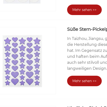
Mehr sehen >>
Süße Stern-Pickelp
In Taizhou, Jiangsu, 
die Herstellung diese
hat. Im Gegensatz z
und haften beim Auft
auch sehr stilvoll un
langweiligen Design
Mehr sehen >>