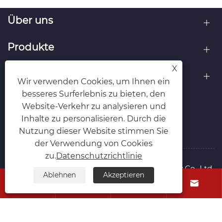
Über uns
Produkte
X
Kontaktiere uns
Wir verwenden Cookies, um Ihnen ein
besseres Surferlebnis zu bieten, den
FOLGEN SIE UNS
Website-Verkehr zu analysieren und
Inhalte zu personalisieren. Durch die
Nutzung dieser Website stimmen Sie
der Verwendung von Cookies
zu.
Datenschutzrichtlinie
Copyright © 2025 Taizhou Cmall Biotechnology Co., Ltd.
Ablehnen
Akzeptieren
(CMallBio) Alle Rechte vorbehalten.




Links
Sitemap
RSS
XML
Datenschutzrichtlinie