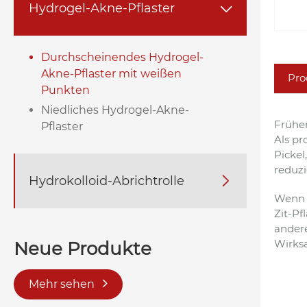
Hydrogel-Akne-Pflaster

Durchscheinendes Hydrogel-
Akne-Pflaster mit weißen
Pro
Punkten
Niedliches Hydrogel-Akne-
Früher
Pflaster
Als pr
Pickel
reduzi
Hydrokolloid-Abrichtrolle

Wenn e
Zit-Pf
andere
Wirksa
Neue Produkte
Mehr sehen