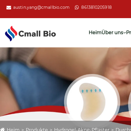
austin.yang@cmallbio.com
8613810205918
Heim
Über uns
P
Heim
Produkte
Hydrogel-Akne-Pflaster
Durch