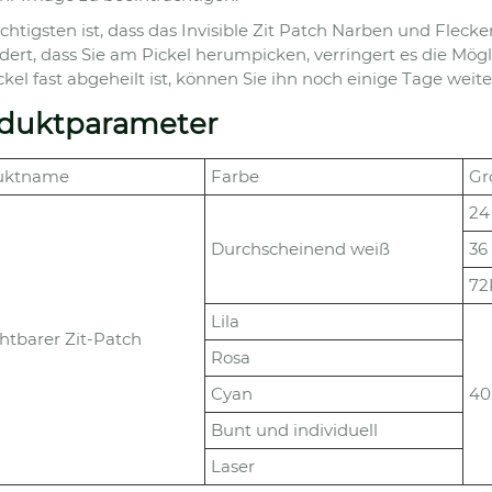
htigsten ist, dass das Invisible Zit Patch Narben und Flecke
dert, dass Sie am Pickel herumpicken, verringert es die Mö
ckel fast abgeheilt ist, können Sie ihn noch einige Tage wei
duktparameter
uktname
Farbe
Gr
24
Durchscheinend weiß
36
72
Lila
htbarer Zit-Patch
Rosa
Cyan
40
Bunt und individuell
Laser