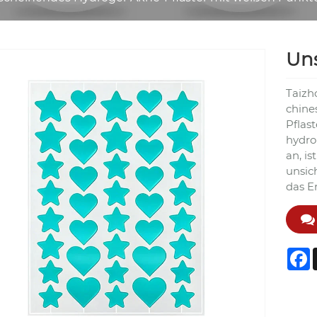
Uns
Taizho
chines
Pflast
hydrop
an, i
unsic
das E
F