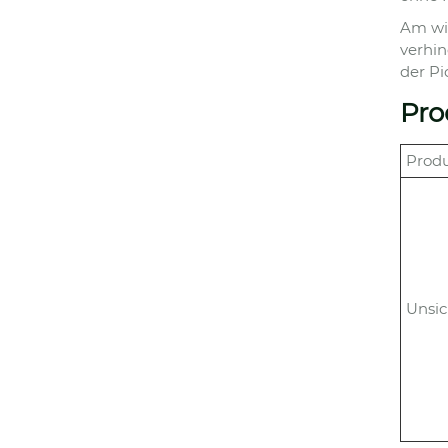
Am wic
verhin
der Pi
Pro
Prod
Unsic