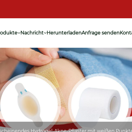
rodukte
Nachricht
Herunterladen
Anfrage senden
Konta
scheinendes Hydrogel-Akne-Pflaster mit weißen Punkt