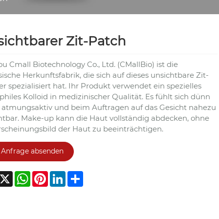
ichtbarer Zit-Patch
u Cmall Biotechnology Co., Ltd. (CMallBio) ist die
ische Herkunftsfabrik, die sich auf dieses unsichtbare Zit-
er spezialisiert hat. Ihr Produkt verwendet ein spezielles
hiles Kolloid in medizinischer Qualität. Es fühlt sich dünn
st atmungsaktiv und beim Auftragen auf das Gesicht nahezu
htbar. Make-up kann die Haut vollständig abdecken, ohne
rscheinungsbild der Haut zu beeinträchtigen.
Anfrage absenden
acebook
X
WhatsApp
Pinterest
LinkedIn
Share