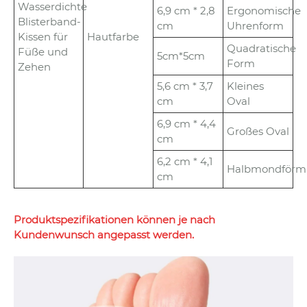
Wasserdichte
6,9 cm * 2,8
Ergonomische
Blisterband-
cm
Uhrenform
Kissen für
Hautfarbe
Quadratische
Füße und
5cm*5cm
Form
Zehen
5,6 cm * 3,7
Kleines
cm
Oval
6,9 cm * 4,4
Großes Oval
cm
6,2 cm * 4,1
Halbmondförm
cm
Produktspezifikationen können je nach
Kundenwunsch angepasst werden.