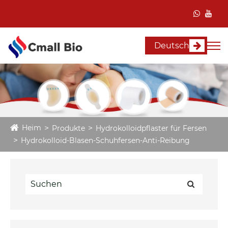
Deutsch
Heim
Produkte
Hydrokolloidpflaster für Fersen
Hydrokolloid-Blasen-Schuhfersen-Anti-Reibung