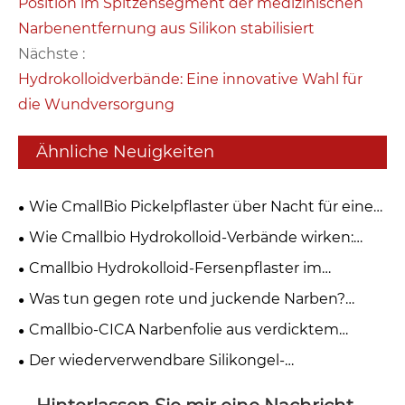
Position im Spitzensegment der medizinischen
Narbenentfernung aus Silikon stabilisiert
Nächste :
Hydrokolloidverbände: Eine innovative Wahl für
die Wundversorgung
Ähnliche Neuigkeiten
Wie CmallBio Pickelpflaster über Nacht für eine
klarere Haut sorgen？
Wie Cmallbio Hydrokolloid-Verbände wirken:
Warum ist „feuchte Heilung“ besser als „trockene
Cmallbio Hydrokolloid-Fersenpflaster im
Krustenbildung“?
Vergleich zu herkömmlichen Bandagen: Warum
Was tun gegen rote und juckende Narben?
heilen sie Blasen schneller?
CmallBio Silikongel-Narbenfolie kann helfen
Cmallbio-CICA Narbenfolie aus verdicktem
Silikongel: Eine erstklassige Wahl für die
Der wiederverwendbare Silikongel-
postoperative Narbenpflege
Narbenverband von Cmallbio gewinnt weltweit an
Bedeutung auf den medizinischen Märkten